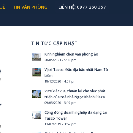
UÊ
TIN VĂN PHÒNG
LIÊN HỆ: 0977 260 357
TIN TỨC CẬP NHẬT
Kinh nghiệm chọn văn phòng ảo
20/05/2021 - 5:30 pm
Vị trí Tasco: Đắc địa bậc nhất Nam Từ
ễ
Liêm
g
18/12/2020 - 4:07 pm
Vị trí đắc địa, thuận lợi cho việc phát
triển của toà nhà Ngọc Khánh Plaza
ư
09/03/2020 - 3:19 pm
Cộng đồng doanh nghiệp đa dạng tại
Tasco Tower
11/07/2019 - 3:57 pm
à
u