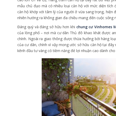
mẫu chủ đạo mà có nhiều loại căn hộ với mức diện tích đ
căn hộ khớp với tâm lý của người ở vừa sang trọng, hiện đ
nhiên hướng ra không gian đa chiều mang đến cuộc sống m
Đáng quý và đáng sở hữu hơn khi
chung cư Vinhomes M
của lòng phố – nơi mà cư dân Thủ đô khao khát được an c
chính. Ngoài ra giao thông được thừa hưởng bởi hàng lo
của cư dân, chính vì vậy mong ước sở hữu căn hộ tại đây 
kênh đầu tư vàng có tiềm năng đẻ lợi nhuận cao dành cho