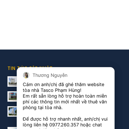
TIN TỨC CẬP NHẬT
Thương Nguyễn
Thương Nguyễn
Kinh nghiệm chọn văn phòng ảo
Cám ơn anh/chị đã ghé thăm website 
Cám ơn anh/chị đã ghé thăm website 
20/05/2021 - 5:30 pm
tòa nhà Tasco Phạm Hùng!

tòa nhà Tasco Phạm Hùng!

Vị trí Tasco: Đắc địa bậc nhất Nam Từ Liêm
Em rất sẵn lòng hỗ trợ hoàn toàn miễn 
Em rất sẵn lòng hỗ trợ hoàn toàn miễn 
18/12/2020 - 4:07 pm
phí các thông tin mới nhất về thuê văn 
phí các thông tin mới nhất về thuê văn 
phòng tại tòa nhà.

phòng tại tòa nhà.

Vị trí đắc địa, thuận lợi cho việc phát triển của toà nhà
Ngọc Khánh Plaza
Để được hỗ trợ nhanh nhất, anh/chị vui 
Để được hỗ trợ nhanh nhất, anh/chị vui 
09/03/2020 - 3:19 pm
lòng liên hệ 
lòng liên hệ 
0977.260.357
0977.260.357
 hoặc chat 
 hoặc chat 