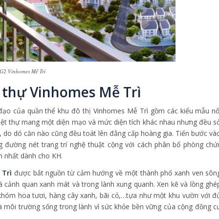
G2 Vinhomes Mễ Trì
t thự Vinhomes Mễ Trì
 đạo của quần thể khu đô thị Vinhomes Mễ Trì gồm các kiểu mẫu nổ
i biệt thự mang một diện mạo và mức diện tích khác nhau nhưng đều s
ển, do dó căn nào cũng đều toát lên đẳng cấp hoàng gia. Tiến bước và
ng đường nét trang trí nghệ thuật cộng với cách phân bổ phòng chứ
n nhất dành cho KH.
 Trì
được bắt nguồn từ cảm hướng về một thành phố xanh ven sôn
à cảnh quan xanh mát và trong lành xung quanh. Xen kẽ và lồng ghé
khóm hoa tươi, hàng cây xanh, bãi cỏ,…tựa như một khu vườn với đ
à môi trường sống trong lành vì sức khỏe bền vững của cộng đồng c