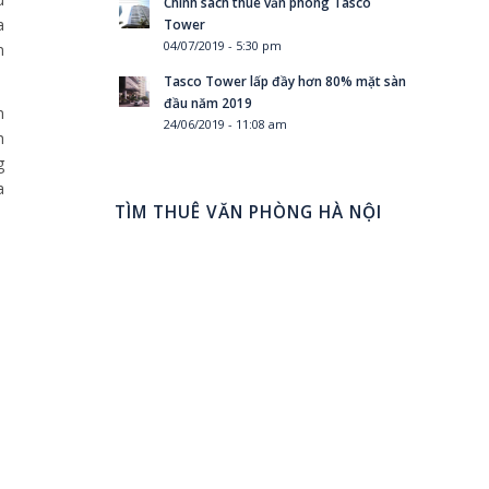
Chính sách thuê văn phòng Tasco
a
Tower
04/07/2019 - 5:30 pm
n
Tasco Tower lấp đầy hơn 80% mặt sàn
đầu năm 2019
m
24/06/2019 - 11:08 am
h
g
a
TÌM THUÊ VĂN PHÒNG HÀ NỘI