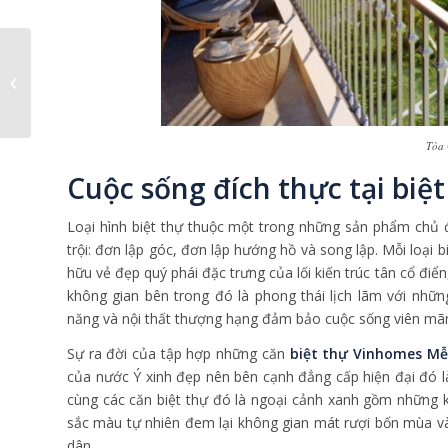
Vincity Gia Lâm và vấn
đề nhà ở tại thủ đô Hà
Nội
Tòa 
Cuộc sống đích thực tại biệ
Loại hình biệt thự thuộc một trong những sản phẩm chủ
trội: đơn lập góc, đơn lập hướng hồ và song lập. Mỗi loạ
hữu vẻ đẹp quý phái đặc trưng của lối kiến trúc tân cổ đi
không gian bên trong đó là phong thái lịch lãm với nhữ
năng và nội thất thượng hạng đảm bảo cuộc sống viên mã
Sự ra đời của tập hợp những căn
biệt thự Vinhomes Mễ
của nước Ý xinh đẹp nên bên cạnh đẳng cấp hiện đại đó l
cùng các căn biệt thự đó là ngoại cảnh xanh gồm những 
sắc màu tự nhiên đem lại không gian mát rượi bốn mùa v
dân.