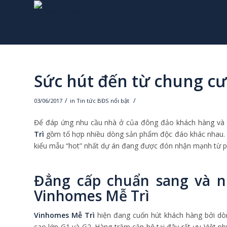
Sức hút đến từ chung cư
/
/
03/06/2017
in
Tin tức BĐS nổi bật
Để đáp ứng nhu cầu nhà ở của đông đảo khách hàng và 
Trì
gồm tổ hợp nhiều dòng sản phẩm độc đáo khác nhau. T
kiểu mẫu “hot” nhất dự án đang được đón nhận mạnh từ ph
Đẳng cấp chuẩn sang và n
Vinhomes Mễ Trì
Vinhomes Mễ Trì
hiện đang cuốn hút khách hàng bởi dò
cao lớn G1 và G2. Hàng trăm căn hộ tại đây rất ưu Việt p