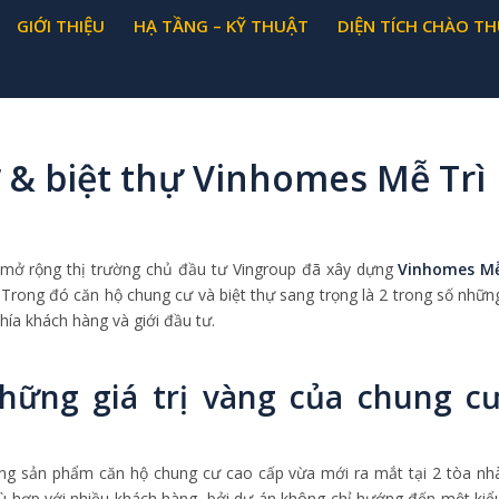
GIỚI THIỆU
HẠ TẦNG – KỸ THUẬT
DIỆN TÍCH CHÀO TH
 & biệt thự Vinhomes Mễ Trì
mở rộng thị trường chủ đầu tư Vingroup đã xây dựng
Vinhomes M
rong đó căn hộ chung cư và biệt thự sang trọng là 2 trong số nhữn
ía khách hàng và giới đầu tư.
hững giá trị vàng của chung c
ng sản phẩm căn hộ chung cư cao cấp vừa mới ra mắt tại 2 tòa nh
hù hợp với nhiều khách hàng, bởi dự án không chỉ hướng đến một kiể