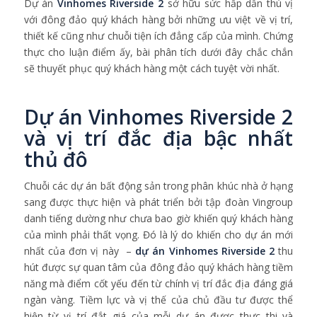
Dự án
Vinhomes Riverside 2
sở hữu sức hấp dẫn thú vị
với đông đảo quý khách hàng bởi những ưu việt về vị trí,
thiết kế cũng như chuỗi tiện ích đẳng cấp của mình. Chứng
thực cho luận điểm ấy, bài phân tích dưới đây chắc chắn
sẽ thuyết phục quý khách hàng một cách tuyệt vời nhất.
Dự án Vinhomes Riverside 2
và vị trí đắc địa bậc nhất
thủ đô
Chuỗi các dự án bất động sản trong phân khúc nhà ở hạng
sang được thực hiện và phát triển bởi tập đoàn Vingroup
danh tiếng dường như chưa bao giờ khiến quý khách hàng
của mình phải thất vọng. Đó là lý do khiến cho dự án mới
nhất của đơn vị này –
dự án Vinhomes Riverside 2
thu
hút được sự quan tâm của đông đảo quý khách hàng tiềm
năng mà điểm cốt yếu đến từ chính vị trí đắc địa đáng giá
ngàn vàng. Tiềm lực và vị thế của chủ đầu tư được thể
hiện từ vị trí đắt giá của mỗi dự án được thực thi và