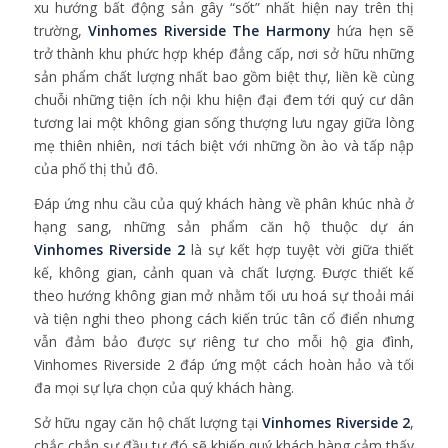
xu hướng bất động sản gây “sốt” nhất hiện nay trên thị
trường,
Vinhomes Riverside The Harmony
hứa hẹn sẽ
trở thành khu phức hợp khép đẳng cấp, nơi sở hữu những
sản phẩm chất lượng nhất bao gồm biệt thự, liền kề cùng
chuỗi những tiện ích nội khu hiện đại đem tới quý cư dân
tương lai một không gian sống thượng lưu ngay giữa lòng
mẹ thiên nhiên, nơi tách biệt với những ồn ào và tấp nập
của phố thị thủ đô.
Đáp ứng nhu cầu của quý khách hàng về phân khúc nhà ở
hạng sang, những sản phẩm căn hộ thuộc dự án
Vinhomes Riverside 2
là sự kết hợp tuyệt vời giữa thiết
kế, không gian, cảnh quan và chất lượng. Được thiết kế
theo hướng không gian mở nhằm tối ưu hoá sự thoải mái
và tiện nghi theo phong cách kiến trúc tân cổ điển nhưng
vẫn đảm bảo được sự riêng tư cho mỗi hộ gia đình,
Vinhomes Riverside 2 đáp ứng một cách hoàn hảo và tối
đa mọi sự lựa chọn của quý khách hàng.
Sở hữu ngay căn hộ chất lượng tại
Vinhomes Riverside 2
,
chắc chắn sự đầu tư đó sẽ khiến quý khách hàng cảm thấy