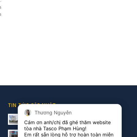
.
h
n
TIN TỨC CẬP NHẬT
Thương Nguyễn
Thương Nguyễn
Kinh nghiệm chọn văn phòng ảo
Cám ơn anh/chị đã ghé thăm website 
Cám ơn anh/chị đã ghé thăm website 
20/05/2021 - 5:30 pm
tòa nhà Tasco Phạm Hùng!

tòa nhà Tasco Phạm Hùng!

Vị trí Tasco: Đắc địa bậc nhất Nam Từ Liêm
Em rất sẵn lòng hỗ trợ hoàn toàn miễn 
Em rất sẵn lòng hỗ trợ hoàn toàn miễn 