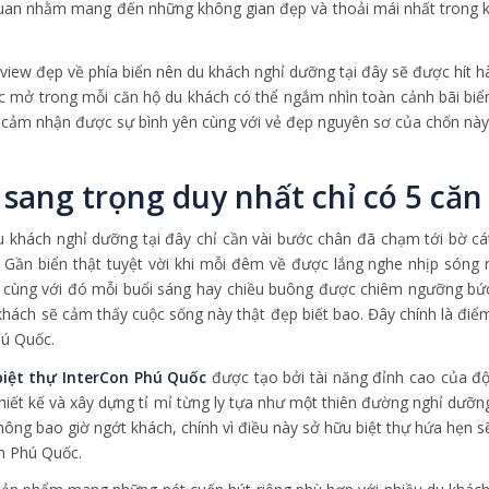
quan nhằm mang đến những không gian đẹp và thoải mái nhất trong k
iew đẹp về phía biển nên du khách nghỉ dưỡng tại đây sẽ được hít h
 mở trong mỗi căn hộ du khách có thể ngắm nhìn toàn cảnh bãi biể
ể cảm nhận được sự bình yên cùng với vẻ đẹp nguyên sơ của chốn này
sang trọng duy nhất chỉ có 5 căn
u khách nghỉ dưỡng tại đây chỉ cần vài bước chân đã chạm tới bờ cá
Gần biển thật tuyệt vời khi mỗi đêm về được lắng nghe nhịp sóng r
 cùng với đó mỗi buổi sáng hay chiều buông được chiêm ngưỡng bứ
khách sẽ cảm thấy cuộc sống này thật đẹp biết bao. Đây chính là điể
hú Quốc.
biệt thự InterCon Phú Quốc
được tạo bởi tài năng đỉnh cao của độ
 thiết kế và xây dựng tỉ mỉ từng ly tựa như một thiên đường nghỉ dưỡn
ông bao giờ ngớt khách, chính vì điều này sở hữu biệt thự hứa hẹn s
ch Phú Quốc.