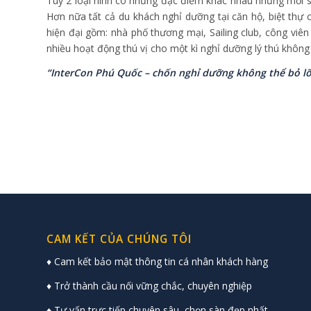
Tuy 2 loại hình có những đặc điểm khác nhau nhưng mỗi 
Hơn nữa tất cả du khách nghỉ dưỡng tại căn hộ, biệt thự
hiện đại gồm: nhà phố thương mại, Sailing club, công viên
nhiều hoạt động thú vị cho một kì nghỉ dưỡng lý thú không
“InterCon Phú Quốc – chốn nghỉ dưỡng không thể bỏ lỡ
CAM KẾT CỦA CHÚNG TÔI
♦ Cam kết bảo mật thông tin cá nhân khách hàng
♦ Trở thành cầu nối vững chắc, chuyên nghiệp
♦ Tư vấn trực tiếp chuyên sâu, chọn sàn đẹp nhất