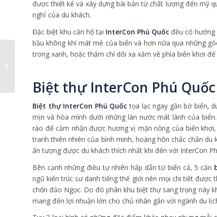
được thiết kế và xây dựng bài bản từ chất lượng đến mỹ 
nghỉ của du khách.
Đặc biệt khu căn hộ tại
InterCon Phú Quốc
đều có hướng v
bầu không khí mát mẻ của biển và hơn nữa qua những góc
trong xanh, hoặc thậm chí dõi xa xăm về phía biển khơi đ
Không gian xanh tại dự
án Vinhomes Thăng
Long
Biệt thự InterCon Phú Quốc 
Biệt thự InterCon Phú Quốc
tọa lạc ngay gần bờ biển, d
mịn và hòa mình dưới những làn nước mát lành của biển. 
rào để cảm nhận được hương vị mặn nồng của biển khơi,
tranh thiên nhiên của bình minh, hoàng hôn chắc chắn du 
ấn tượng được du khách thích nhất khi đến với InterCon P
Bên cạnh những điều tự nhiên hấp dẫn từ biển cả, 5 căn
ngũ kiến trúc sư danh tiếng thế giới nên mọi chi tiết được
chốn đảo Ngọc. Do đó phân khu biệt thự sang trọng này kh
mang đến lợi nhuận lớn cho chủ nhân gắn với ngành du lị